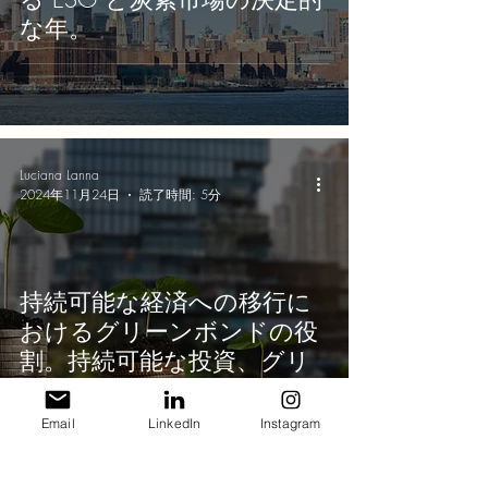
な年。
Luciana Lanna
2024年11月24日
読了時間: 5分
持続可能な経済への移行に
おけるグリーンボンドの役
割。持続可能な投資、グリ
ーンボンド、グリーンファ
イナンス、環境保全、森林
Email
LinkedIn
Instagram
破壊の削減。