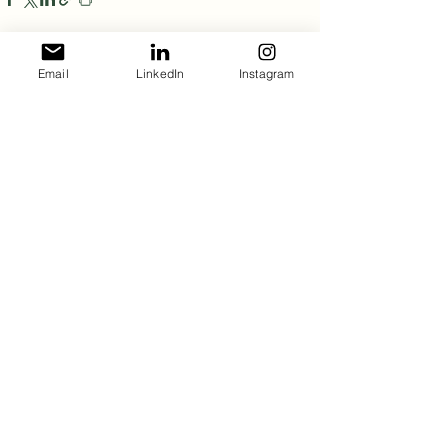
Posts recentes
Ver tudo
Email
LinkedIn
Instagram
Comentários