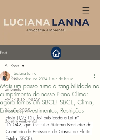
Post
All Posts
Luciana Lanna
All Posts
12 de dez. de 2024
1 min de leitura
Mais um passo rumo à tangibilidade no
ambiental
cumprimento do nosso Plano Clima:
ESG ON SUNDAY
agora temos um SBCE! SBCE, Clima,
Emissões, Investimentos, Restrições
Boletim 2025
Hoje (12/12), foi publicada a Lei nº 
Boletim Ambiental
15.042, que institui o Sistema Brasileiro de 
Comércio de Emissões de Gases de Efeito 
Estufa (SBCE).