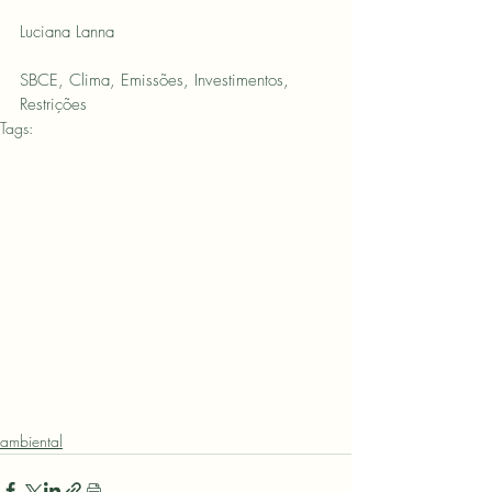
Luciana Lanna
SBCE, Clima, Emissões, Investimentos, 
Restrições
Tags:
sustentabilidade
mudanças climáticas
economia verde
Gases de Efeito Estufa
investimentos
Plano Clima
Luciana Lanna
Sistema Brasileiro de Comércio de Emissões
Lei nº 15.042
NDC
SBCE
imposições unilaterais
agenda climática
boas práticas
imposição de custos
Eduardo Vargas
restrições
inovação ambiental
Transição Ecológica
dinâmica global
desenvolvimento sustentável.
FGV
desafio climático
mercado de carbono
proteção de mercados
serviços ambientais
FGV-Rio
tensões geopolíticas
Daniel Vargas
políticas públicas
ambiental