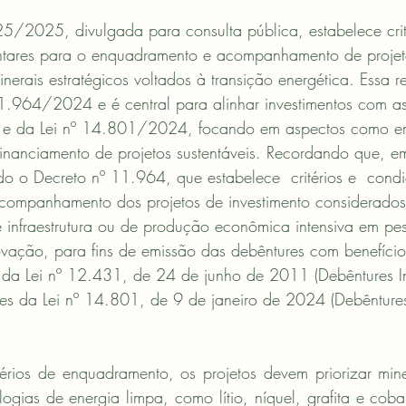
5/2025, divulgada para consulta pública, estabelece crit
tares para o enquadramento e acompanhamento de projeto
nerais estratégicos voltados à transição energética. Essa 
1.964/2024 e é central para alinhar investimentos com as 
e da Lei nº 14.801/2024, focando em aspectos como e
 financiamento de projetos sustentáveis. Recordando que, 
o o Decreto nº 11.964, que estabelece  critérios e  cond
companhamento dos projetos de investimento considerado
de infraestrutura ou de produção econômica intensiva em pe
vação, para fins de emissão das debêntures com benefícios
° da Lei nº 12.431, de 24 de junho de 2011 (Debêntures In
ntes da Lei nº 14.801, de 9 de janeiro de 2024 (Debênture
rios de enquadramento, os projetos devem priorizar miner
logias de energia limpa, como lítio, níquel, grafita e cobal