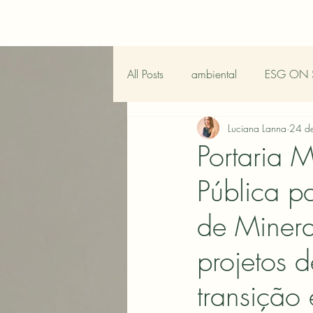
All Posts
ambiental
ESG ON 
Luciana Lanna
24 de
Portaria
Pública p
de Mineraç
projetos d
transição 