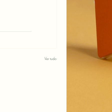
energética
rtaria MME
iental
emprego
rios de enquadramento
Ver tudo