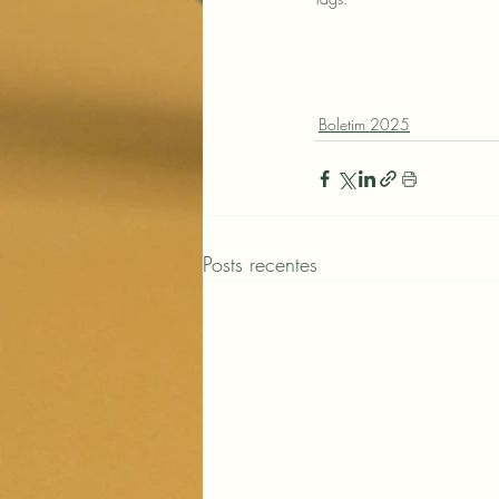
sustentabilidade
economia v
Lei 14.801
financiamento
Fu
debêntures incentivadas
cob
energias limpas
grafita
regul
Boletim 2025
Posts recentes