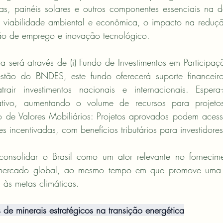
s, painéis solares e outros componentes essenciais na d
 a viabilidade ambiental e econômica, o impacto na reduçã
ão de emprego e inovação tecnológico.
ra será através de (i) Fundo de Investimentos em Participaçõ
estão do BNDES, este fundo oferecerá suporte financeir
air investimentos nacionais e internacionais. Espera
ficativo, aumentando o volume de recursos para projeto
são de Valores Mobiliários: Projetos aprovados podem acess
s incentivadas, com benefícios tributários para investidores
consolidar o Brasil como um ator relevante no fornecime
 mercado global, ao mesmo tempo em que promove uma 
a às metas climáticas.
s de minerais estratégicos na transição energética