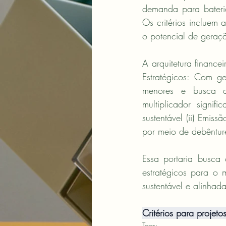
demanda para bateria
Os critérios incluem
o potencial de geraç
A arquitetura financei
Estratégicos: Com g
menores e busca atr
multiplicador signi
sustentável (ii) Emis
por meio de debênture
Essa portaria busca 
estratégicos para o
sustentável e alinhad
Critérios para projeto
Tags: