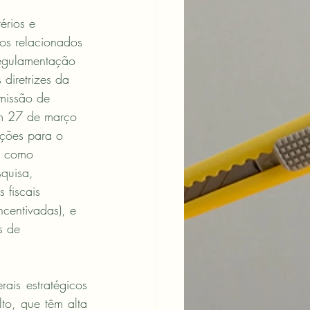
érios e 
s relacionados 
regulamentação 
diretrizes da 
missão de 
em 27 de março 
ições para o 
s como 
squisa, 
 fiscais 
centivadas), e 
s de 
ais estratégicos 
to, que têm alta 