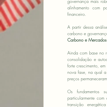
governança mais robu
alinhamento com pa
financeiro.
A partir dessa análi
carbono e governanç
Carbono e Mercados d
Ainda com base no re
consolidação e auto
forte crescimento, e
nova fase, na qual a
preços permaneceram 
Os fundamentos s
particularmente com
transição energétic