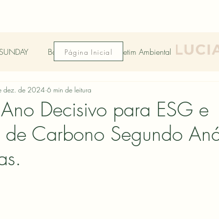
SUNDAY
Boletim 2025
Boletim Ambiental
Página Inicial
e dez. de 2024
6 min de leitura
Ano Decisivo para ESG e
 de Carbono Segundo Anál
as.