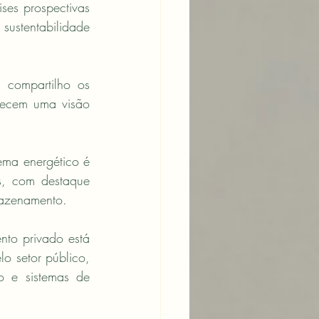
ses prospectivas 
ustentabilidade 
 compartilho os 
recem uma visão 
ema energético é 
, com destaque 
mazenamento.
nto privado está 
o setor público, 
to e sistemas de 