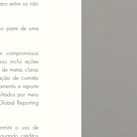
o entre os não 
o parte de uma 
r compromissos 
so inclui ações 
de metas claras 
ação de comitês 
amento e reporte 
ltados por meio 
lobal Reporting 
mitir o uso de 
quando créditos 