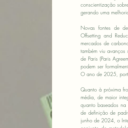
conscientização sobr
gerando uma melhori
Novas fontes de d
Offsetting and Reduc
mercados de carbono 
também viu avanços s
de Paris (Paris Agre
podem ser formalmente
O ano de 2025, porta
Quanto à próxima fro
média, de maior integ
quanto baseados na 
de definição de pad
junho de 2024, o Inte