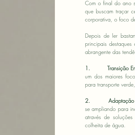
Com o final do ano se
que buscam traçar c
corporativa, o foco d
Depois de ler bastan
principais destaques
abrangente das tend
1.         Transição E
um dos maiores foco
para transporte verd
2.         Adaptação
se ampliando para inc
através de soluções c
colheita de água.