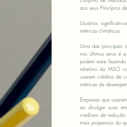
conjunto de metodolo
aos seus Princípios d
Usuários significat
métricas climáticas.
Uma das principais c
nos últimos anos é 
podem estar fazendo 
relatório do MSCI c
usaram créditos de 
métricas de desempen
Empresas que usaram 
ao divulgar suas e
credíveis de redução 
mais propensos do qu