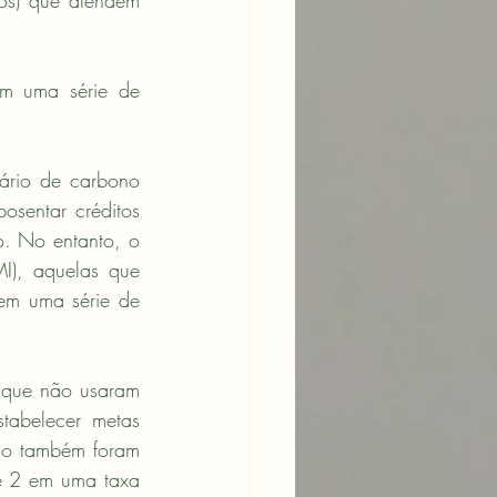
os) que atendem 
em uma série de 
ário de carbono 
sentar créditos 
. No entanto, o 
), aquelas que 
m uma série de 
 que não usaram 
abelecer metas 
ono também foram 
e 2 em uma taxa 