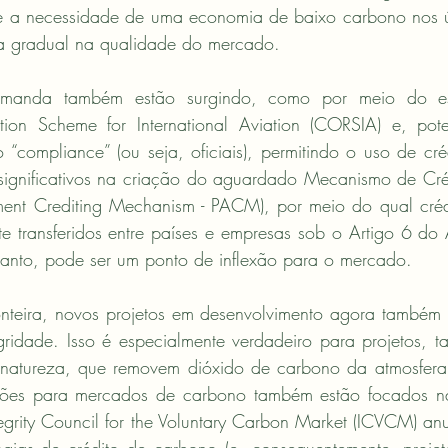
e a necessidade de uma economia de baixo carbono nos úl
a gradual na qualidade do mercado.
emanda também estão surgindo, como por meio do e
tion Scheme for International Aviation (CORSIA) e, pote
“compliance” (ou seja, oficiais), permitindo o uso de cr
ignificativos na criação do aguardado Mecanismo de Cré
ement Crediting Mechanism - PACM), por meio do qual créd
 transferidos entre países e empresas sob o Artigo 6 do 
nto, pode ser um ponto de inflexão para o mercado.
nteira, novos projetos em desenvolvimento agora também 
ridade. Isso é especialmente verdadeiro para projetos, ta
natureza, que removem dióxido de carbono da atmosfera.
rões para mercados de carbono também estão focados na
grity Council for the Voluntary Carbon Market (ICVCM) anu