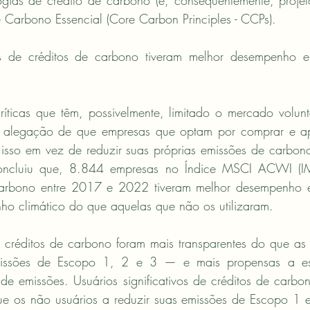
gias de crédito de carbono (e, consequentemente, projet
e Carbono Essencial (Core Carbon Principles - CCPs).
ivos de créditos de carbono tiveram melhor desempenho 
ríticas que têm, possivelmente, limitado o mercado volunt
a alegação de que empresas que optam por comprar e apo
isso em vez de reduzir suas próprias emissões de carbono
oncluiu que, 8.844 empresas no Índice MSCI ACWI (IMI
carbono entre 2017 e 2022 tiveram melhor desempenho e
ho climático do que aquelas que não os utilizaram.
créditos de carbono foram mais transparentes do que as
missões de Escopo 1, 2 e 3 — e mais propensas a est
de emissões. Usuários significativos de créditos de carb
e os não usuários a reduzir suas emissões de Escopo 1 