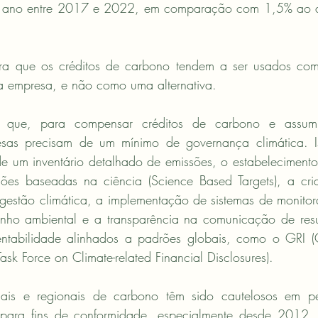
ano entre 2017 e 2022, em comparação com 1,5% ao an
tra que os créditos de carbono tendem a ser usados com
da empresa, e não como uma alternativa.
já que, para compensar créditos de carbono e assumi
esas precisam de um mínimo de governança climática. Is
 um inventário detalhado de emissões, o estabelecimento 
ões baseadas na ciência (Science Based Targets), a cri
gestão climática, a implementação de sistemas de monitor
nho ambiental e a transparência na comunicação de resu
tentabilidade alinhados a padrões globais, como o GRI (G
(Task Force on Climate-related Financial Disclosures).
is e regionais de carbono têm sido cautelosos em per
 para fins de conformidade, especialmente desde 2012, 