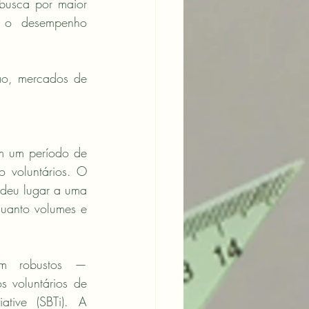
busca por maior 
e o desempenho 
ão, mercados de 
m um período de 
 voluntários. O 
deu lugar a uma 
uanto volumes e 
m robustos — 
 voluntários de 
tive (SBTi). A 