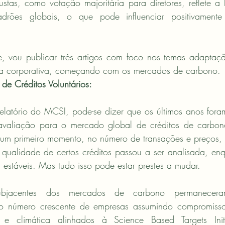
stas, como votação majoritária para diretores, reflete a 
drões globais, o que pode influenciar positivament
se, vou publicar três artigos com foco nos temas adaptaç
a corporativa, começando com os mercados de carbono.
e Créditos Voluntários:
latório do MCSI, pode-se dizer que os últimos anos fora
avaliação para o mercado global de créditos de carbono
m um primeiro momento, no número de transações e preços, 
 qualidade de certos créditos passou a ser analisada, enq
estáveis. Mas tudo isso pode estar prestes a mudar.
ubjacentes dos mercados de carbono permanecera
 o número crescente de empresas assumindo compromissos
a e climática alinhados à Science Based Targets Initia