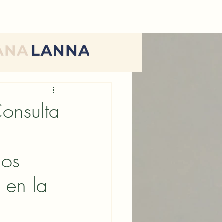
nsulta
ios
 en la