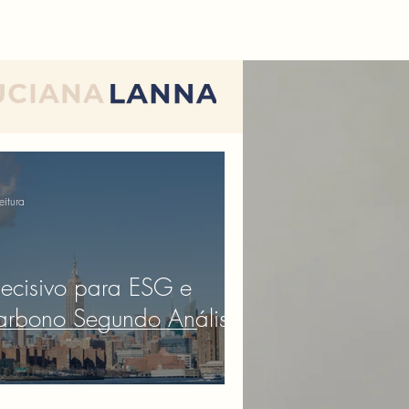
Login
eitura
cisivo para ESG e
rbono Segundo Análises