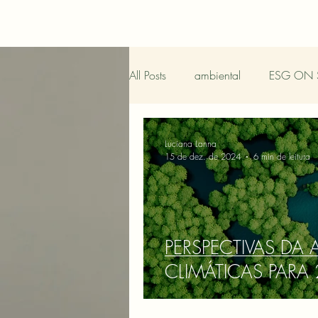
All Posts
ambiental
ESG ON 
Luciana Lanna
15 de dez. de 2024
6 min de leitura
PERSPECTIVAS DA
CLIMÁTICAS PARA 