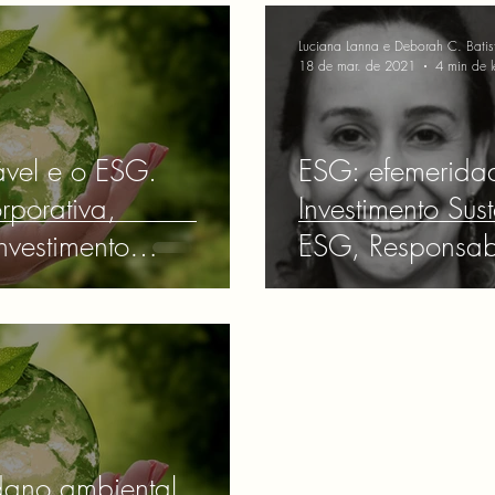
Luciana Lanna e Deborah C. Batis
18 de mar. de 2021
4 min de l
ável e o ESG.
ESG: efemerida
rporativa,
Investimento Su
vestimento
ESG, Responsabi
ncia Econômica,
Resiliência Empr
Sustentável.
ano ambiental.