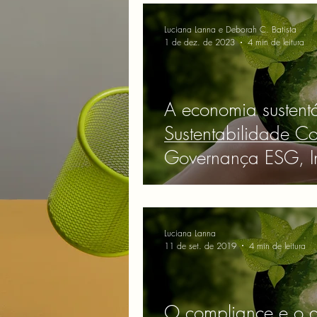
Luciana Lanna e Deborah C. Batista
1 de dez. de 2023
4 min de leitura
A economia sustent
Sustentabilidade Co
Governança ESG, In
Sustentável, Resiliê
Inovação Verde.
Luciana Lanna
11 de set. de 2019
4 min de leitura
O compliance e o d