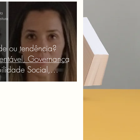
ta
eitura
de ou tendência?
stentável, Governança
lidade Social,
esarial, Transformação