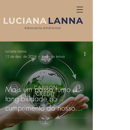
Luciana Lanna
12 de dez. de 2024
1 min de leitura
Mais um passo rumo à
tangibilidade no
cumprimento do nosso
Plano Clima: agora temos
um SBCE! SBCE, Clima,